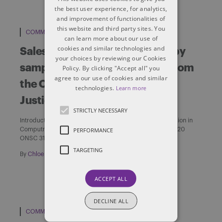
the best user experience, for analytics,
and improvement of functionalities of
this website and third party sites. You
COMMERCIAL LITIGATION
can learn more about our use of
cookies and similar technologies and
Sales by description and sales by
your choices by reviewing our Cookies
sample – important guidance from
Policy. By clicking "Accept all" you
agree to our use of cookies and similar
the Ontario Superior Court of
technologies.
Learn more
Justice
STRICTLY NECESSARY
Introduction The Superior Court of Justice’s recent decision in
PERFORMANCE
Computron Systems International Inc. v. Ladhani et al., 2020
ONSC 3188, […]
TARGETING
By
Chloe Snider
ACCEPT ALL
DECLINE ALL
COMMERCIAL LITIGATION
MINING