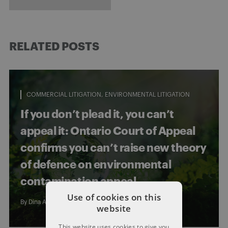
RELATED POSTS
COMMERCIAL LITIGATION
ENVIRONMENTAL LITIGATION
If you don’t plead it, you can’t
appeal it: Ontario Court of Appeal
confirms you can’t raise new theory
of defence on environmental
contamination appeal
Use of cookies on this
By
Dina Awad
and
Kathryn Gullason
website
This website uses cookies to give you