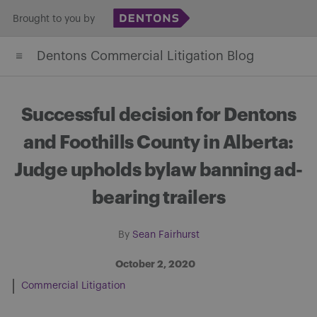
Skip
Brought to you by
to
Dentons Commercial Litigation Blog
content
Successful decision for Dentons
and Foothills County in Alberta:
Judge upholds bylaw banning ad-
bearing trailers
By
Sean Fairhurst
October 2, 2020
Commercial Litigation